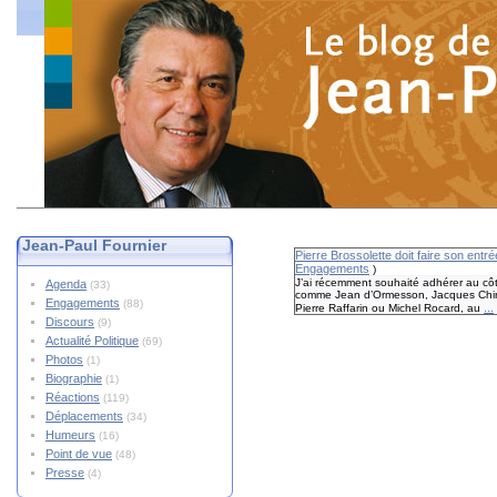
Jean-Paul Fournier
Pierre Brossolette doit faire son ent
Engagements
)
J’ai récemment souhaité adhérer au côt
Agenda
(33)
comme Jean d’Ormesson, Jacques Chira
Engagements
(88)
...
Pierre Raffarin ou Michel Rocard, au
Discours
(9)
Actualité Politique
(69)
Photos
(1)
Biographie
(1)
Réactions
(119)
Déplacements
(34)
Humeurs
(16)
Point de vue
(48)
Presse
(4)