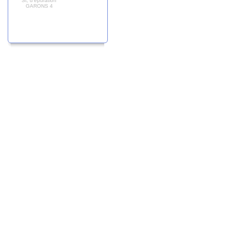
St; d'épuration
GARONS 4