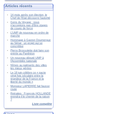
Articles récents
14 mois après son élection, le
Chef de l’Etat découvre l’autorité
Gens du Voyage : nous
n’acceptons pas d’être otages
de coups de force
L’UMP de nouveau en ordre de
marche
Hommage à Gaston Doumergue
au Sénat : un projet qui se
concrétise
Pierre Brossolette doit faire son
entrée au Panthéon
Un nouveau député UMP à
l’Assemblée nationale
Nîmes au palmarès des villes
les mieux gérées
Le 18 juin célèbre ce « pacte
vingt fois séculaire entre la
grandeur de la France et la
liberté du monde »
Monsieur LAPIERRE fait fausse
route
Retraites : François HOLLANDE
prendra-il le chemin de la raison
?
Liste complète