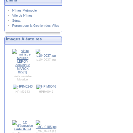
Liens
Nîmes Métropole
Ville de Nîmes
Sénat
Forum pour la Gestion des Villes
Images Aléatoires
p1040037.jpg
visite ministre
Maurice
LEROY
dominique
MARCK 027[2]
HPIM0243
HPIM0046
_MG_0185.jpg