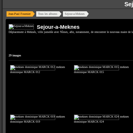
Se
Jean-Paul Fournier
Tous les albums
Sejour-a-Meknes
Sejour-a-Meknes
Déplacement à Meknés, ville jumelée avec Nîmes, afin, notamment, de rencontrer le nouveau maire d
29 images
meknes
meknes
dominique MARCK 012
dominique MARCK 015
meknes
meknes
dominique MARCK 019
dominique MARCK 024