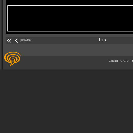
1
précédent
2
3
Contact
-
C.G.U.
-