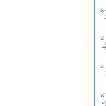
Se
M
Vis
C