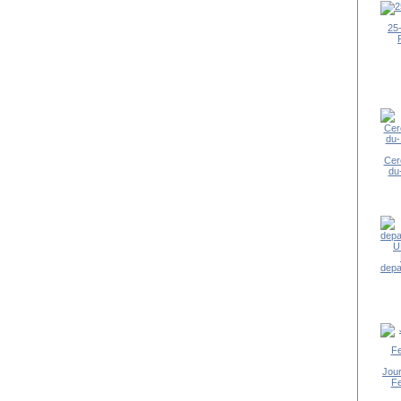
25
Cer
du-
depa
Jou
F