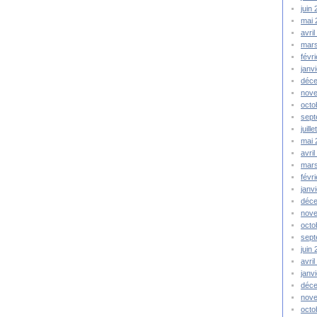
juin
mai 
avri
mar
févr
janv
déc
nov
octo
sep
juill
mai
avri
mar
févr
janv
déc
nov
octo
sep
juin
avri
janv
déc
nov
octo