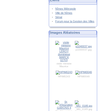
Liens
Nîmes Métropole
Ville de Nîmes
Sénat
Forum pour la Gestion des Villes
Images Aléatoires
p1040037.jpg
visite ministre
Maurice
LEROY
dominique
MARCK 027[2]
HPIM0243
HPIM0046
_MG_0185.jpg