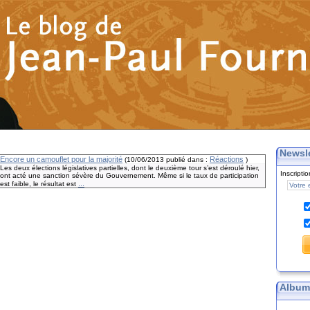
Newsle
Encore un camouflet pour la majorité
Réactions
(
10/06/2013
publié dans :
)
Les deux élections législatives partielles, dont le deuxième tour s’est déroulé hier,
Inscripti
ont acté une sanction sévère du Gouvernement. Même si le taux de participation
...
est faible, le résultat est
Album