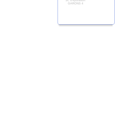
St; d'épuration
GARONS 4