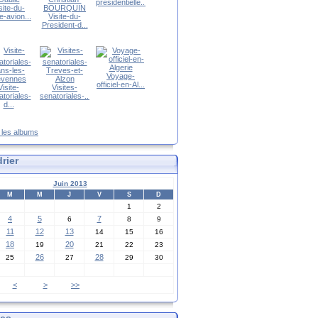
presidentielle...
site-du-
e-avion...
Visite-du-
President-d...
Voyage-
officiel-en-Al...
Visite-
Visites-
toriales-
senatoriales-...
d...
s les albums
rier
Juin 2013
M
M
J
V
S
D
1
2
4
5
7
6
8
9
11
12
13
14
15
16
18
20
19
21
22
23
26
28
25
27
29
30
<
>
>>
ves