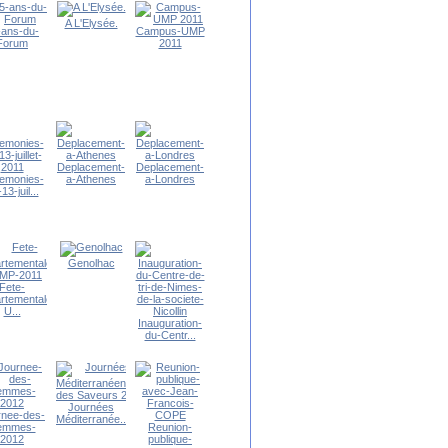
A L'Elysée.
-ans-du-
Campus-UMP
Forum
2011
Deplacement-
Deplacement-
emonies-
a-Athenes
a-Londres
13-juil...
Genolhac
Fete-
rtementale-
U...
Inauguration-
du-Centr...
Journées
rnee-des-
Méditerranée...
emmes-
Reunion-
2012
publique-