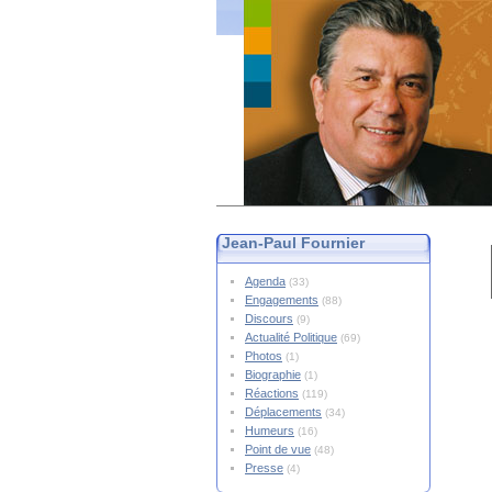
Jean-Paul Fournier
Agenda
(33)
Engagements
(88)
Discours
(9)
Actualité Politique
(69)
Photos
(1)
Biographie
(1)
Réactions
(119)
Déplacements
(34)
Humeurs
(16)
Point de vue
(48)
Presse
(4)