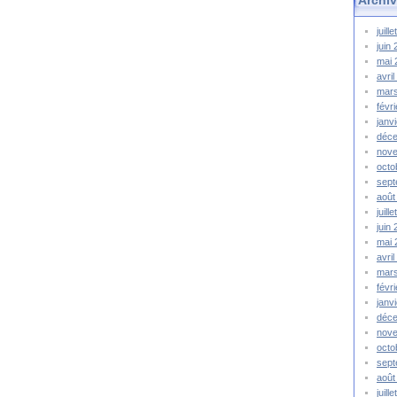
juill
juin
mai
avri
mar
févr
janv
déc
nov
octo
sep
août
juill
juin
mai
avri
mar
févr
janv
déc
nov
octo
sep
août
juill