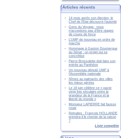
Articles récents
14 mois après son élection, le
Chef de l’Etat découvre l’autorité
Gens du Voyage : nous
n’acceptons pas d’être otages
de coups de force
L’UMP de nouveau en ordre de
marche
Hommage à Gaston Doumergue
au Sénat : un projet qui se
concrétise
Pierre Brossolette doit faire son
entrée au Panthéon
Un nouveau député UMP à
l’Assemblée nationale
Nîmes au palmarès des villes
les mieux gérées
Le 18 juin célèbre ce « pacte
vingt fois séculaire entre la
grandeur de la France et la
liberté du monde »
Monsieur LAPIERRE fait fausse
route
Retraites : François HOLLANDE
prendra-il le chemin de la raison
?
Liste complète