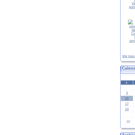
Vi
port
sena
Voir tou
Calend
L
3
10
17
24
<<
Archi