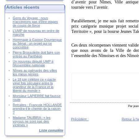
d’avenir pour Nîmes, Ville antique
Articles récents
tournée vers l’avenir.
Gens du Voyage : nous
Parallèlement, je me suis fait remett
n’acceptons pas d’être otages
de coups de force
prix catégorie musique projet soci
L’UMP de nouveau en ordre de
Territoire », pour la bourse Jeunes Tal
marche
Hommage à Gaston Doumergue
au Sénat : un projet qui se
Ces deux récompenses viennent valider
concrétise
que nous avons de la Ville de dema
Pierre Brossolette doit faire son
l’ensemble des Nîmoises et des Nîmoi
entrée au Panthéon
Un nouveau député UMP à
l’Assemblée nationale
Nîmes au palmarès des villes
les mieux gérées
Le 18 juin célèbre ce « pacte
vingt fois séculaire entre la
grandeur de la France et la
liberté du monde »
Monsieur LAPIERRE fait fausse
route
Retraites : François HOLLANDE
Par jean
prendra-il le chemin de la raison
?
Madame TAUBIRA : « les
Précédent :
Retour à l'a
voyous ne sont pas des
Ma candidature investie par les...
victimes »
Liste complète