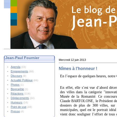
Jean-Paul Fournier
Mercredi 12 juin 2013
Agenda
(33)
Nîmes à l’honneur !
Engagements
(88)
En l’espace de quelques heures, notre 
Discours
(9)
Actualité Politique
(69)
Photos
(1)
En effet, elle s’est vue d’abord décer
Biographie
(1)
des villes dans la catégorie "innovat
Réactions
(118)
Musée de la Romanité. Ce concours,
Déplacements
(34)
Claude BARTOLONE, le Président de l
Humeurs
(16)
dossiers de plus de 300 villes, su
Point de vue
(48)
municipales, quel est le portrait idéa
Presse
(4)
vient donc souligner l’effort de tous