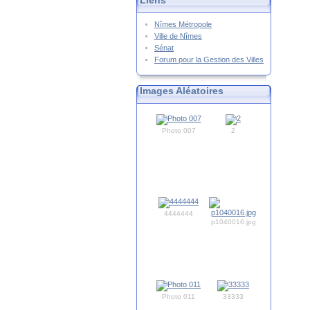
Liens
Nîmes Métropole
Ville de Nîmes
Sénat
Forum pour la Gestion des Villes
Images Aléatoires
Photo 007
2
4444444
p1040016.jpg
Photo 011
33333