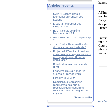
hausse
Articles récents
A Nîme
Syrie : Hollande dans la
toucha
tourmente du concert des
Nations
frança
LAZARE, le premier des
des pr
Dreyfusards
France
Être Français se mérite
Monsieur VALLS !
Gouvernement : cap ou pas cap
Pour c
?
inutil
Jusqu’où ira l’ivresse d’impôts
Gouver
du gouvernement Hollande ?
plus d
Projet de loi Taubira : intentions
les ha
consternantes du gouvernement
au regard de la réalité de la
délinquance
Bataille d’égos au sommet de
l’État
Festivités d’été à Nîmes : le
succès au rendez-vous!
L'insolite M. ALARY
Réaction aux agressions
récurrentes des élus à
l’occasion des installations
illicites de convois de gens du
voyage
Liste complète
Précéde
Projet d