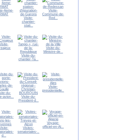
ite-4eme-
Visite-
RMAT
Commune-de-
Visite-
Red...
chantier-
stati...
Visite-
reajeux
Visite-du-
Ministre-de...
Visite-du-
chantier-Ta...
Visite-
presidentielle...
site-du-
e-avion...
Visite-du-
President-d...
Voyage-
officiel-en-Al...
Visite-
Visites-
toriales-
senatoriales-...
d...