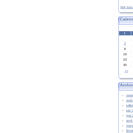
Voir tou
Calend
L
2
9
16
23
30
<<
Archi
sep
août
juill
juin
mai
avri
mar
févr