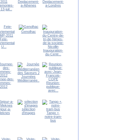
Deplacement-
Deplacement-
emonies-
a-Athenes
a-Londres
13-juil...
Genolhac
Fete-
rtementale-
U...
Inauguration-
du-Centr...
Journées
rnee-des-
Méditerranée...
emmes-
Reunion-
2012
publique-
avec...
jour-a-
sélection
eknes
d'images
Tango +,
notre-tram-
bus