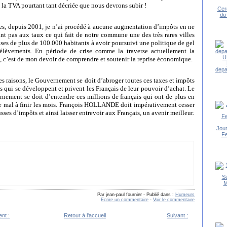
 la TVA pourtant tant décriée que nous
devrons subir !
Cer
du-
s, depuis 2001, je n’ai procédé à aucune augmentation d’impôts en ne
nt pas aux taux ce qui fait de notre commune une des très rares villes
ises de plus de 100.000 habitants à avoir poursuivi une politique de gel
élèvements. En période de crise comme la traverse actuellement la
, c’est de mon devoir de comprendre et soutenir la reprise économique.
depa
es raisons, le Gouvernement se doit d’abroger toutes ces taxes et impôts
es qui se développent et privent les Français de leur pouvoir d’achat. Le
nement se doit d’entendre ces millions de français qui ont de plus en
e mal à finir les mois. François HOLLANDE doit impérativement cesser
usses d’impôts et ainsi laisser entrevoir aux Français, un avenir meilleur.
Jou
F
Se
M
Par jean-paul fournier
-
Publié dans :
Humeurs
Ecrire un commentaire
-
Voir le commentaire
nt :
Retour à l'accueil
Suivant :
e loi Taubira : intentions...
Gouvernement : cap ou pas cap ?