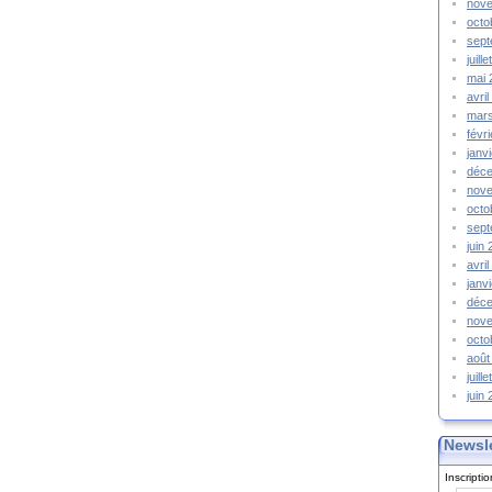
nov
octo
sep
juill
mai
avri
mar
févr
janv
déc
nov
octo
sep
juin
avri
janv
déc
nov
octo
août
juill
juin
Newsle
Inscripti