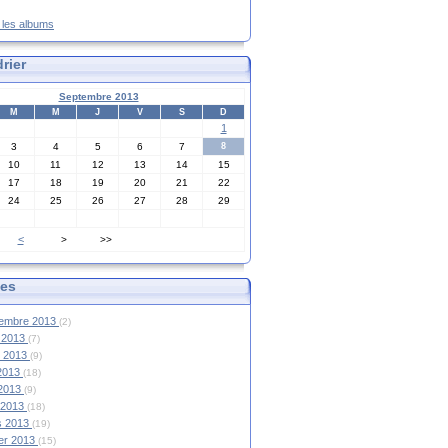
s les albums
rier
Septembre 2013
M
M
J
V
S
D
1
3
4
5
6
7
8
10
11
12
13
14
15
17
18
19
20
21
22
24
25
26
27
28
29
<
>
>>
ves
tembre 2013
(2)
 2013
(7)
et 2013
(9)
 2013
(18)
 2013
(9)
l 2013
(18)
s 2013
(19)
ier 2013
(15)