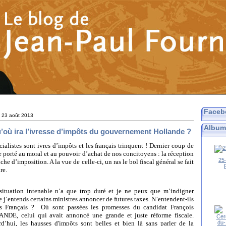
Faceb
 23 août 2013
Album
’où ira l’ivresse d’impôts du gouvernement Hollande ?
cialistes sont ivres d’impôts et les français trinquent ! Dernier coup de
 porté au moral et au pouvoir d’achat de nos concitoyens : la réception
25
iche d’imposition. A la vue de celle-ci, un ras le bol fiscal général se fait
re.
situation intenable n’a que trop duré et je ne peux que m’indigner
e j’entends certains ministres annoncer de futures taxes. N’entendent-ils
es Français ?
Où sont passées les promesses du candidat François
DE, celui qui avait annoncé une grande et juste réforme fiscale.
d’hui, les hausses d'impôts sont belles et bien là sans parler de la