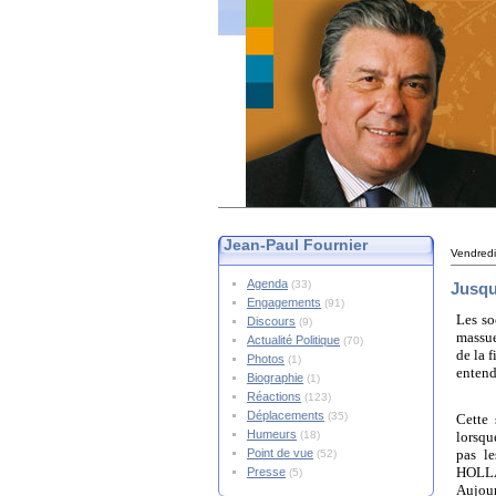
Jean-Paul Fournier
Vendredi
Agenda
(33)
Jusqu
Engagements
(91)
Les so
Discours
(9)
massue
Actualité Politique
(70)
de la f
Photos
(1)
entend
Biographie
(1)
Réactions
(123)
Déplacements
(35)
Cette 
Humeurs
(18)
lorsqu
Point de vue
pas l
(52)
HOLLAN
Presse
(5)
Aujour