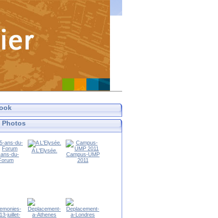
ook
 Photos
A L'Elysée.
-ans-du-
Campus-UMP
Forum
2011