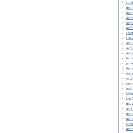
janv
déc
nov
octo
sep
août
juill
juin
mai
avri
mar
févr
janv
déc
nov
octo
sep
août
juill
juin
mai 
avri
mar
févr
janv
déc