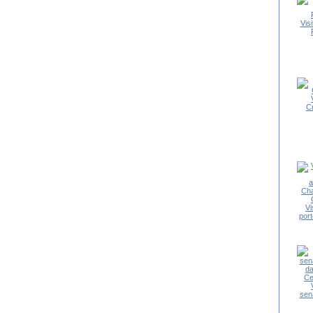
Vis
C
Vi
port
sena