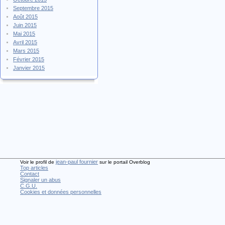
Septembre 2015
Août 2015
Juin 2015
Mai 2015
Avril 2015
Mars 2015
Février 2015
Janvier 2015
jean-paul fournier
Voir le profil de
sur le portail Overblog
Top articles
Contact
Signaler un abus
C.G.U.
Cookies et données personnelles