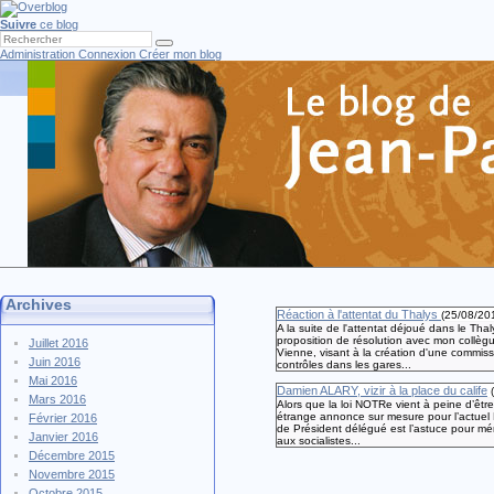
Suivre
ce blog
Administration
Connexion
Créer mon blog
Archives
Réaction à l'attentat du Thalys
(
25/08/20
A la suite de l'attentat déjoué dans le Thal
proposition de résolution avec mon collèg
Juillet 2016
Vienne, visant à la création d'une commis
Juin 2016
contrôles dans les gares...
Mai 2016
Damien ALARY, vizir à la place du calife
(
Mars 2016
Alors que la loi NOTRe vient à peine d’êtr
étrange annonce sur mesure pour l’actuel 
Février 2016
de Président délégué est l’astuce pour mén
Janvier 2016
aux socialistes...
Décembre 2015
Novembre 2015
Octobre 2015